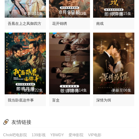
更新至10集
更新至03集
更新至15集
吾凰在上之凤御四方
花开锦绣
南戏
更新至22集
更新至14集
更新至06集
我当卧底这件事
盲盒
深情为饵
友情链接
Chok吧电影院
139影视
YBWDY
爱坤影院
VIP电影