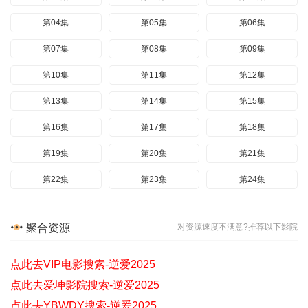
第04集
第05集
第06集
第07集
第08集
第09集
第10集
第11集
第12集
第13集
第14集
第15集
第16集
第17集
第18集
第19集
第20集
第21集
第22集
第23集
第24集
聚合资源
对资源速度不满意?推荐以下影院
点此去VIP电影搜索-逆爱2025
点此去爱坤影院搜索-逆爱2025
点此去YBWDY搜索-逆爱2025