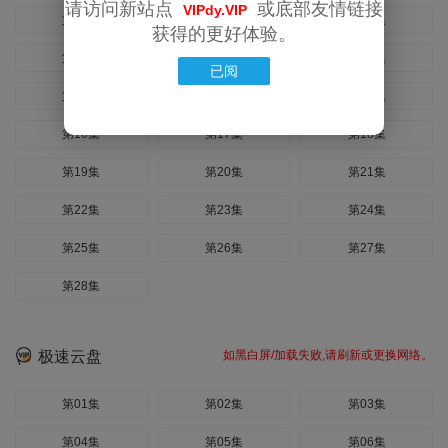
请访问新站点
或底部友情链接
VIPdy.VIP
第07集
第08集
第09集
获得的更好体验。
第10集
第11集
第12集
已阅
第13集
第14集
第15集
第16集
第17集
第18集
第19集
第20集
第21集
第22集
第23集
第24集
第25集
第26集
第27集
第28集
极速云盘
如黑白屏/加载失败,请刷新或更换网络。
第01集
第02集
第03集
第04集
第05集
第06集