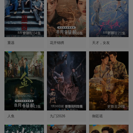
更新至04集
更新至06集
更新至21集
重器
花开锦绣
天才，女友
更新至13集
更新至22集
更新至24集
人鱼
九门2026
御廷谣