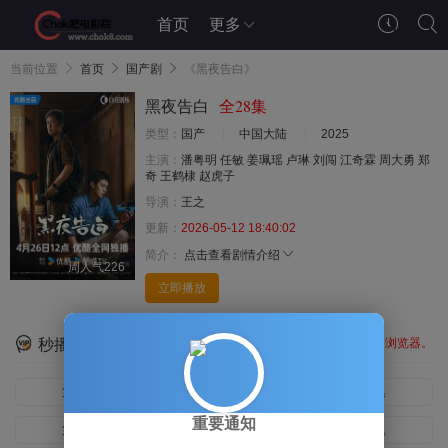
首页
更多
当前位置
首页
国产剧
《黑夜告白》
全28集
黑夜告白
类型：
国产
中国大陆
2025
主演：
潘粤明
任敏
姜珮瑶
卢琳
刘闯
江奇霖
周大勇
郑
奇
王鹤棣
赵虎子
导演：
王之
更新：
2026-05-12 18:40:02
简介：
点击查看剧情介绍
周人气226
立即播放
秒播备用
推荐chrome或edge浏览器。
第01集
第02集
第03集
重要通知
第04集
第05集
第06集