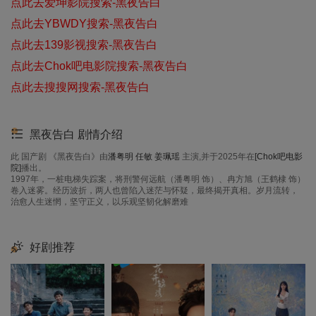
点此去爱坤影院搜索-黑夜告白
点此去YBWDY搜索-黑夜告白
点此去139影视搜索-黑夜告白
点此去Chok吧电影院搜索-黑夜告白
点此去搜搜网搜索-黑夜告白
黑夜告白 剧情介绍
此 国产剧 《黑夜告白》由
潘粤明
任敏
姜珮瑶
主演,并于2025年在
[Chok吧电影
院]
播出。
1997年，一桩电梯失踪案，将刑警何远航（潘粤明 饰）、冉方旭（王鹤棣 饰）
卷入迷雾。经历波折，两人也曾陷入迷茫与怀疑，最终揭开真相。岁月流转，
治愈人生迷惘，坚守正义，以乐观坚韧化解磨难
好剧推荐