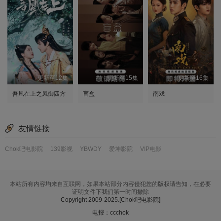
更新至12集
更新至15集
更新至16集
吾凰在上之凤御四方
盲盒
南戏
友情链接
Chok吧电影院
139影视
YBWDY
爱坤影院
VIP电影
本站所有内容均来自互联网，如果本站部分内容侵犯您的版权请告知，在必要
证明文件下我们第一时间撤除
Copyright 2009-2025.
[Chok吧电影院]
电报：ccchok