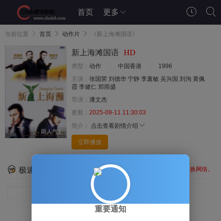
首页
更多
当前位置
首页
动作片
《新上海滩国语》
HD
新上海滩国语
类型：
动作
中国香港
1996
主演：
张国荣
刘德华
宁静
李蕙敏
吴兴国
刘洵
黄佩
霞
李健仁
郑雨盛
导演：
潘文杰
更新：
2025-09-11 11:30:03
简介：
点击查看剧情介绍
周人气1
立即播放
极速云盘
如黑白屏/加载失败,请刷新或更换网络。
HD
重要通知