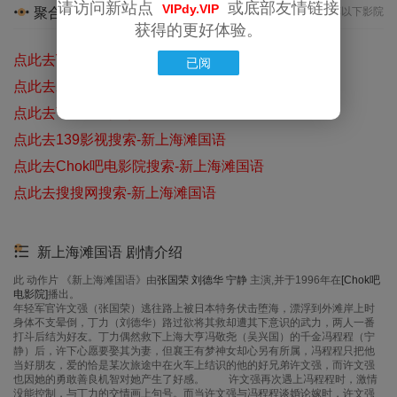
请访问新站点
或底部友情链接
VIPdy.VIP
聚合资源
对资源速度不满意?推荐以下影院
获得的更好体验。
点此去VIP电影搜索-新上海滩国语
已阅
点此去爱坤影院搜索-新上海滩国语
点此去YBWDY搜索-新上海滩国语
点此去139影视搜索-新上海滩国语
点此去Chok吧电影院搜索-新上海滩国语
点此去搜搜网搜索-新上海滩国语
新上海滩国语 剧情介绍
此 动作片 《新上海滩国语》由
张国荣
刘德华
宁静
主演,并于1996年在
[Chok吧
电影院]
播出。
年轻军官许文强（张国荣）逃往路上被日本特务伏击堕海，漂浮到外滩岸上时
身体不支晕倒，丁力（刘德华）路过欲将其救却遭其下意识的武力，两人一番
打斗后结为好友。丁力偶然救下上海大亨冯敬尧（吴兴国）的千金冯程程（宁
静）后，许下心愿要娶其为妻，但襄王有梦神女却心另有所属，冯程程只把他
当好朋友，爱的恰是某次旅途中在火车上结识的他的好兄弟许文强，而许文强
也因她的勇敢善良机智对她产生了好感。 许文强再次遇上冯程程时，激情
没能控制，与丁力的交情画上句号。而当许文强与冯程程谈婚论嫁时，许文强