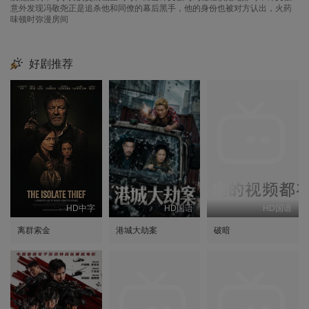
意外发现冯敬尧正是追杀他和同僚的幕后黑手，他的身份也被对方认出，火药
味顿时弥漫房间
好剧推荐
HD中字
HD国语
HD国语
离群索金
港城大劫案
破暗